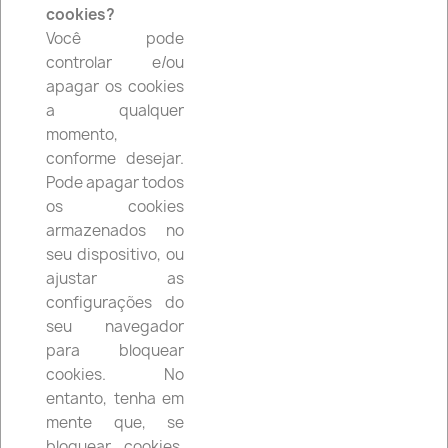
cookies?
shopping_cart


(0)
Você pode
controlar e/ou
apagar os cookies
search
a qualquer
momento,
conforme desejar.
Pode apagar todos
BOMBAS DE TRAVÃO
os cookies
armazenados no
seu dispositivo, ou
ajustar as
configurações do
BOMBAS DE TRAVÃO
seu navegador
para bloquear
cookies. No
Nenhum produto disponível de momento
entanto, tenha em
mente que, se
Fique atento! Mais produtos serão mostrados
bloquear cookies,
aqui à medida que forem sendo adicionados.