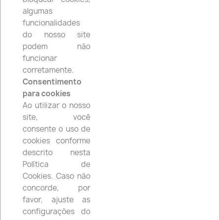
algumas
search
funcionalidades
do nosso site
podem não
funcionar
corretamente.
Consentimento
Facebook
Instagram
para cookies
Ao utilizar o nosso
site, você
consente o uso de
cookies conforme
PRODUTOS

descrito nesta
Política de
A NOSSA EMPRESA

Cookies. Caso não
concorde, por
A SUA CONTA

favor, ajuste as
configurações do
INFORMAÇÃO DA LOJA
keyboard_arrow_down