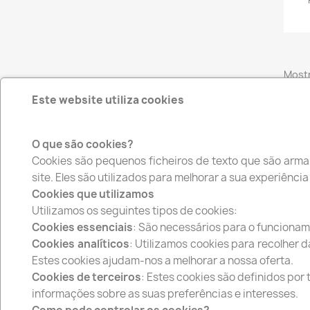
Mostr
Este website utiliza cookies
artig
O que são cookies?
Cookies são pequenos ficheiros de texto que são arma
Facebook
Instagram
site. Eles são utilizados para melhorar a sua experiênci
Cookies que utilizamos
Utilizamos os seguintes tipos de cookies:
Cookies essenciais
: São necessários para o funcionam
PRODUTOS
A NO
Cookies analíticos
: Utilizamos cookies para recolher 
Promoção
Envio
Estes cookies ajudam-nos a melhorar a nossa oferta.
Novos produtos
Termo
Cookies de terceiros
: Estes cookies são definidos por
Top de Vendas
A Extr
informações sobre as suas preferências e interesses.