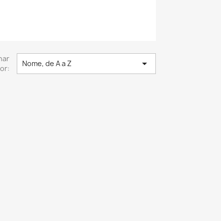
nar

Nome, de A a Z
or: