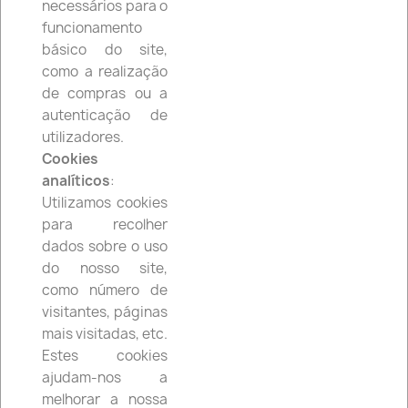
necessários para o
funcionamento

Nome, de A a Z
básico do site,
como a realização
Mostrando 1-4 de um total de 4 artigo(s)
de compras ou a
autenticação de
utilizadores.
favorite_border
Cookies
analíticos
:
Utilizamos cookies
para recolher
dados sobre o uso
do nosso site,
como número de
visitantes, páginas
mais visitadas, etc.
Estes cookies
Correia Bando Sym Jet 4 125
ajudam-nos a
27,90 €
melhorar a nossa