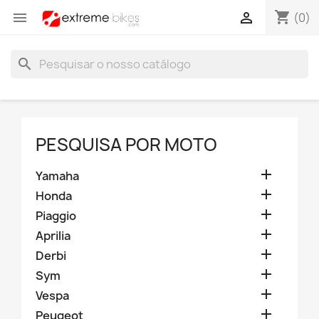
shopping_cart


(0)
search
PESQUISA POR MOTO

Yamaha

Honda

Piaggio

Aprilia

Derbi

Sym

Vespa

Peugeot