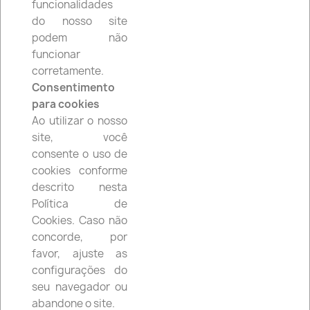
funcionalidades
do nosso site
Voltar ao topo

podem não
funcionar
corretamente.
Consentimento
Facebook
Instagram
para cookies
Ao utilizar o nosso
site, você
consente o uso de
cookies conforme
PRODUTOS

descrito nesta
Política de
A NOSSA EMPRESA

Cookies. Caso não
concorde, por
A SUA CONTA

favor, ajuste as
configurações do
INFORMAÇÃO DA LOJA
keyboard_arrow_down
seu navegador ou
abandone o site.
© 2026 - Software de comércio eletrónico por