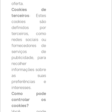
oferta.
Cookies de
favorite_border
terceiros
: Estes
cookies são
definidos por
terceiros, como
redes sociais ou
fornecedores de
serviços de
publicidade, para
recolher
informações sobre
as suas
Filtro De Óleo HF117
preferências e
5,49 €
interesses.
Como pode
controlar os
favorite_border
cookies?
Você pode