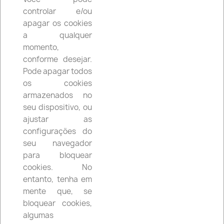
controlar e/ou
apagar os cookies
a qualquer
momento,
conforme desejar.
Pode apagar todos
os cookies
armazenados no
Retrovisor EMGO Esquerdo...
seu dispositivo, ou
12,19 €
ajustar as
configurações do
seu navegador
favorite_border
para bloquear
Tampa Frontal Lateral Dta....
cookies. No
84,87 €
entanto, tenha em
mente que, se
bloquear cookies,
algumas
Mostrando 1-4 de um total de 4 artigo(s)