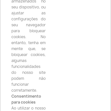
armazenados no
seu dispositivo, ou
ajustar as
configurações do
PASTILHAS DE TRAVÃO
seu navegador
para bloquear
cookies. No
Nenhum produto disponível de momento
entanto, tenha em
mente que, se
Fique atento! Mais produtos serão mostrados
bloquear cookies,
aqui à medida que forem sendo adicionados.
algumas
search
funcionalidades
do nosso site
podem não
funcionar
corretamente.
Consentimento
Facebook
Instagram
para cookies
Ao utilizar o nosso