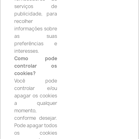
Subcategorias
serviços de
publicidade, para
recolher
informações sobre
as suas
preferências e
interesses.
Como pode
controlar os
cookies?
Você pode
DISCO DE TRAVÃO
controlar e/ou
apagar os cookies
a qualquer
momento,
conforme desejar.
Pode apagar todos
os cookies