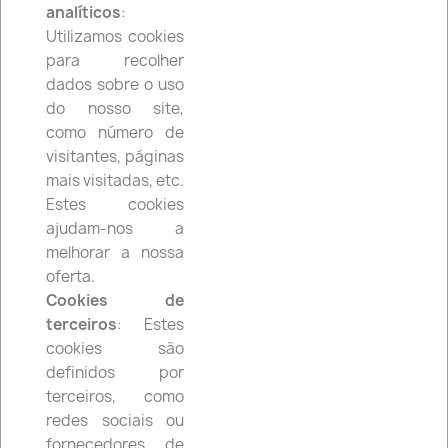
analíticos
:
shopping_cart


(0)
Utilizamos cookies
para recolher
dados sobre o uso
search
do nosso site,
como número de
visitantes, páginas
mais visitadas, etc.
TRAVAGEM
Estes cookies
ajudam-nos a

Disco de Travão
melhorar a nossa

Pastilhas de Travão
oferta.
Cookies de
terceiros
: Estes
cookies são
definidos por
TRAVAGEM
terceiros, como
redes sociais ou
fornecedores de