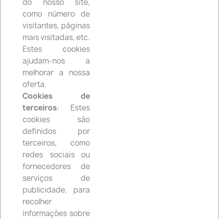
do nosso site,
shopping_cart


(0)
como número de
visitantes, páginas
mais visitadas, etc.
search
Estes cookies
ajudam-nos a
melhorar a nossa
Política de Cookies
oferta.
Cookies de
terceiros
: Estes
O que são cookies?
cookies são
Cookies são pequenos ficheiros de texto que são
definidos por
armazenados no seu dispositivo (computador,
terceiros, como
tablet ou smartphone) quando visita o nosso site.
redes sociais ou
Eles são utilizados para melhorar a sua experiência
fornecedores de
de navegação e para analisar o uso do nosso site.
serviços de
Cookies que utilizamos
publicidade, para
Utilizamos os seguintes tipos de cookies:
recolher
informações sobre