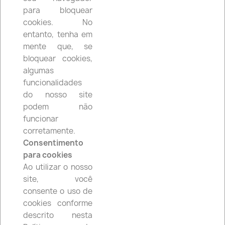
se bloquear cookies, algumas funcionalidades do
para bloquear
nosso site podem não funcionar corretamente.
cookies. No
Consentimento para cookies
entanto, tenha em
Ao utilizar o nosso site, você consente o uso de
mente que, se
cookies conforme descrito nesta Política de
bloquear cookies,
Cookies. Caso não concorde, por favor, ajuste as
algumas
configurações do seu navegador ou abandone o
site.
funcionalidades
do nosso site
podem não
funcionar
corretamente.
Consentimento
Facebook
Instagram
para cookies
Ao utilizar o nosso
site, você
consente o uso de
cookies conforme
PRODUTOS

descrito nesta