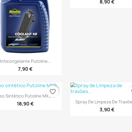
8,90 €
Vista rápida

Anticongelante Putoline...
7,90 €
favorite_border
fa
Vista rápida

eo Sintético Putoline MX9...
Vista rápida

Spray De Limpeza De Travões
18,90 €
3,90 €