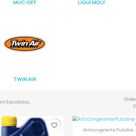
MUC-OFF
LIQUI MOLY
TWIN AIR
Orde
em 5 produtos.
p
favorite_border
fa
Vista rápida

Anticongelante Putoline..