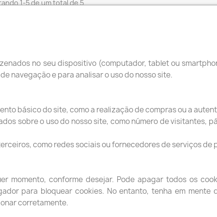
ando 1-5 de um total de 5
o(s)
zenados no seu dispositivo (computador, tablet ou smartpho
a de navegação e para analisar o uso do nosso site.
ento básico do site, como a realização de compras ou a autent
SSA EMPRESA
A SUA CONTA
dados sobre o uso do nosso site, como número de visitantes, pá
Informação pessoal
s e Condições de Uso
Encomendas
 terceiros, como redes sociais ou fornecedores de serviços de 
eme-Bikes
Notas de crédito
ca de Cookies
Endereços
quer momento, conforme desejar. Pode apagar todos os coo
ca de Privacidade
Vales de desconto
egador para bloquear cookies. No entanto, tenha em mente q
cte-nos
ionar corretamente.
o site