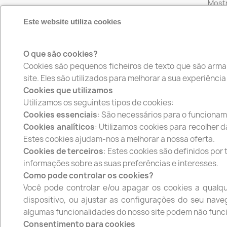
Mostr
Este website utiliza cookies
artig
O que são cookies?
Cookies são pequenos ficheiros de texto que são arma
Facebook
Instagram
site. Eles são utilizados para melhorar a sua experiênci
Cookies que utilizamos
Utilizamos os seguintes tipos de cookies:
Cookies essenciais
: São necessários para o funcionam
PRODUTOS
A NO
Cookies analíticos
: Utilizamos cookies para recolher 
Promoção
Envio
Estes cookies ajudam-nos a melhorar a nossa oferta.
Novos produtos
Termo
Cookies de terceiros
: Estes cookies são definidos por
informações sobre as suas preferências e interesses.
Top de Vendas
A Extr
Como pode controlar os cookies?
Políti
Você pode controlar e/ou apagar os cookies a qual
Políti
dispositivo, ou ajustar as configurações do seu nav
Conta
algumas funcionalidades do nosso site podem não func
Mapa d
Consentimento para cookies