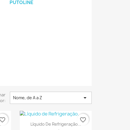
PUTOLINE
nar

Nome, de A a Z
or:
vorite_border
favorite_border
Vista rápida

.
Líquido De Refrigeração...