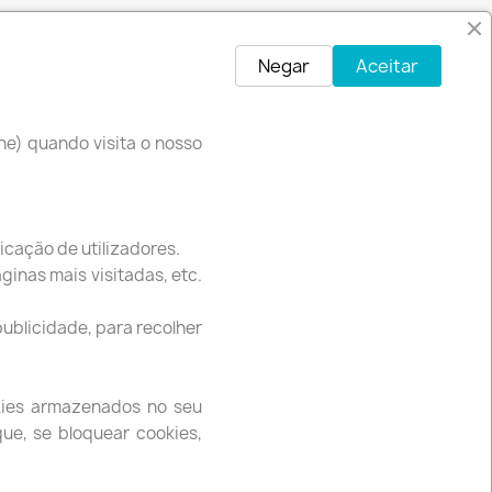
Negar
Aceitar
ne) quando visita o nosso
icação de utilizadores.
INFORMAÇÃO DA LOJA
ginas mais visitadas, etc.
Rua 5 de Outubro 106
9000-216 Funchal
publicidade, para recolher
Portugal
Ligue-nos:
291098610 / 913877444
Envie-nos um e-mail:
extremebikespt@gmail.com
kies armazenados no seu
ue, se bloquear cookies,